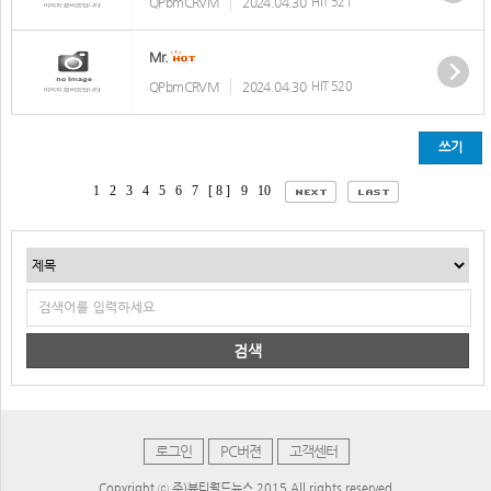
QPbmCRVM
2024.04.30
HIT 521
Mr.
QPbmCRVM
2024.04.30
HIT 520
쓰기
1
2
3
4
5
6
7
[ 8 ]
9
10
검색
로그인
PC버젼
고객센터
Copyright ⓒ 주)뷰티월드뉴스 2015 All rights reserved.