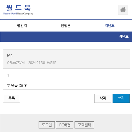
월간지
단행본
지난호
지난호
Mr.
QPbmCRVM
2024.04.30 | Hit562
1
댓글 (0) ▼
목록
삭제
쓰기
로그인
PC버젼
고객센터