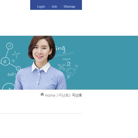
Home >지난호>
지난호